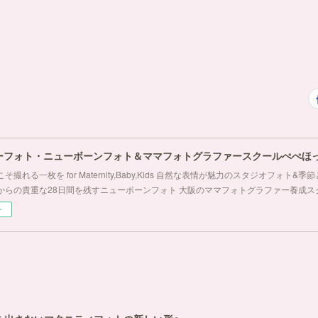
ーフォト・ニューボーンフォト＆ママフォトグラファースクールぺぺほ
そ撮れる一枚を for Maternity,Baby,Kids 自然な表情が魅力のスタジオフォト
からの貴重な28日間を残すニューボーンフォト 大阪のママフォトグラファー養成ス
ー