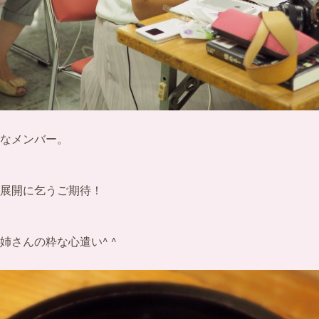
なメンバー。
展開に乞うご期待！
姉さんの粋な心遣い^ ^