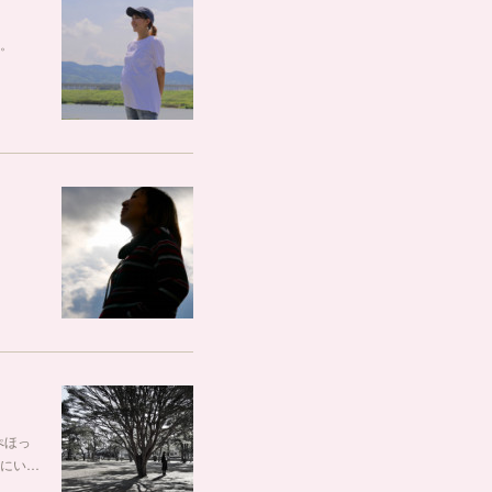
。
ぺほっ
にい…