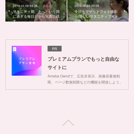
2016.10.09 04:29
2016.09.30 00:05
マタニティ期、あっという間
今日もマザリトフォト撮影
に過ぎる毎日だから写真に残
へ|新しいマタニティフォト
す
の形
PR
プレミアムプランでもっと自由な
サイトに
Ameba Owndで、広告非表示、画像容量無制
限、ページ数無制限などの機能を開放しよう。