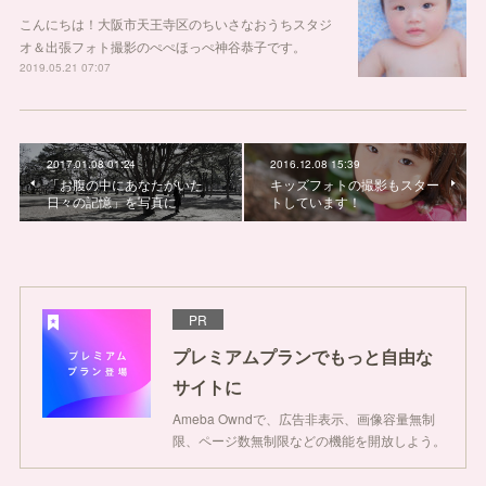
こんにちは！大阪市天王寺区のちいさなおうちスタジ
オ＆出張フォト撮影のぺぺほっぺ神谷恭子です。
2019.05.21 07:07
2017.01.08 01:24
2016.12.08 15:39
「お腹の中にあなたがいた
キッズフォトの撮影もスター
日々の記憶」を写真に
トしています！
PR
プレミアムプランでもっと自由な
サイトに
Ameba Owndで、広告非表示、画像容量無制
限、ページ数無制限などの機能を開放しよう。