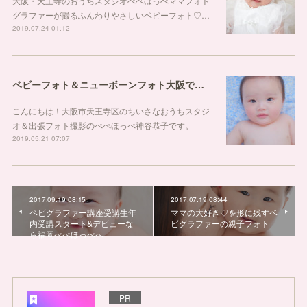
大阪・天王寺のおうちスタジオぺぺほっぺママフォト
グラファーが撮るふんわりやさしいベビーフォト♡…
2019.07.24 01:12
ベビーフォト＆ニューボーンフォト大阪で撮影しています！
こんにちは！大阪市天王寺区のちいさなおうちスタジ
オ＆出張フォト撮影のぺぺほっぺ神谷恭子です。
2019.05.21 07:07
2017.09.19 08:15
2017.07.19 08:44
ベビグラファー講座受講生年
ママの大好き♡を形に残すベ
内受講スタート&デビューな
ビグラファーの親子フォト
ら福岡ぺぺほっぺへ
PR