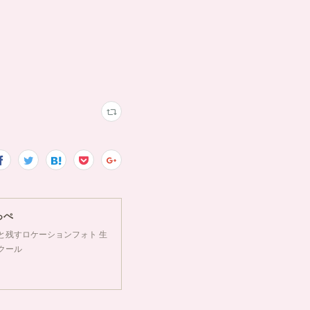
っぺ
&季節と残すロケーションフォト 生
クール