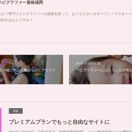
ベビグラファー資格福岡
ベビー専門フォトグラファーの資格を取って、おうちスタジオオープン！マスターベ
の好きはなんですか？
2016.07.23 01:33
と一緒に学ぶ！働く！ベビグラファ
ベビグラファーになりたい人が増
PR
プレミアムプランでもっと自由なサイトに
Ameba Owndで、広告非表示、画像容量無制限、ページ数無制限などの機能