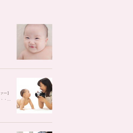
ァー】
・・…