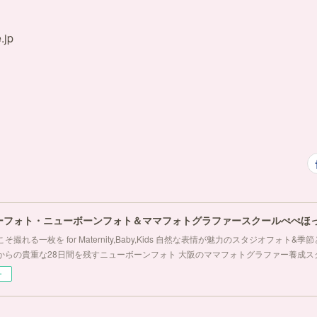
.jp
ーフォト・ニューボーンフォト＆ママフォトグラファースクールぺぺほ
そ撮れる一枚を for Maternity,Baby,Kids 自然な表情が魅力のスタジオフォト
からの貴重な28日間を残すニューボーンフォト 大阪のママフォトグラファー養成ス
ー