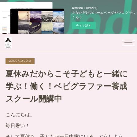
Ameba Owndで
あなただけのホームページやブログをつ
くろう
今すぐ試す
2016.07.30 00:55
夏休みだからこそ子どもと一緒に
学ぶ！働く！ベビグラファー養成
スクール開講中
こんにちは。
毎日暑い！
そして夏休み…子どもが一日中家にいる。どうしよう。